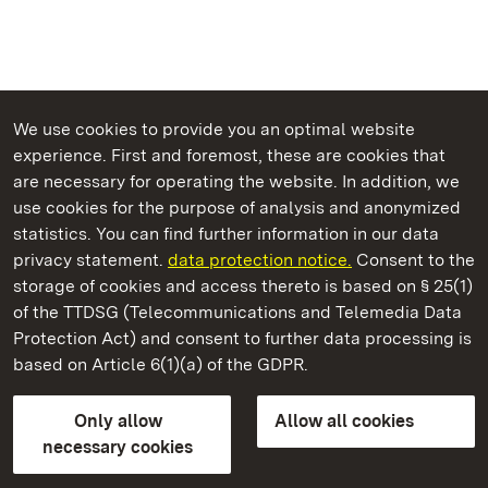
We use cookies to provide you an optimal website
experience. First and foremost, these are cookies that
are necessary for operating the website. In addition, we
use cookies for the purpose of analysis and anonymized
State Palaces and Gardens of Baden-Wuerttemberg
statistics. You can find further information in our data
privacy statement.
data protection notice.
Consent to the
storage of cookies and access thereto is based on § 25(1)
of the TTDSG (Telecommunications and Telemedia Data
Domnick Collection
Protection Act) and consent to further data processing is
based on Article 6(1)(a) of the GDPR.
State Palaces and Gardens of Baden-Wuerttemberg
Only allow
Allow all cookies
FAQ
Masthead
Data protection
necessary cookies
Declaration on barrier-free access