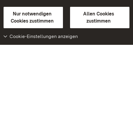
Gebärdensprache
Leichte Sprache
Erklärung zur Barrierefreiheit
Nur notwendigen
Allen Cookies
BITV-konform (geprüfte Seiten)
Cookies zustimmen
zustimmen
Cookie-Einstellungen anzeigen
Weiteres
Portal
Monumente
Besuchen Sie uns auf
Facebook
Besuchen Sie uns auf
Instagram
Besuchen Sie uns auf
Youtube
Lernen Sie unsere Apps
kennen
Google Play Store
App Store für iPhone