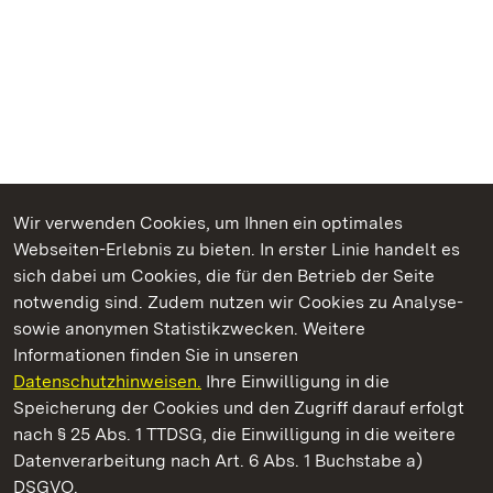
Wir verwenden Cookies, um Ihnen ein optimales
Webseiten-Erlebnis zu bieten. In erster Linie handelt es
Kommen. Staunen. Genießen.
sich dabei um Cookies, die für den Betrieb der Seite
notwendig sind. Zudem nutzen wir Cookies zu Analyse-
sowie anonymen Statistikzwecken. Weitere
Informationen finden Sie in unseren
Datenschutzhinweisen.
Ihre Einwilligung in die
Sammlung Domnick
Speicherung der Cookies und den Zugriff darauf erfolgt
nach § 25 Abs. 1 TTDSG, die Einwilligung in die weitere
Staatliche Schlösser und Gärten Baden-Württemberg
Datenverarbeitung nach Art. 6 Abs. 1 Buchstabe a)
DSGVO.
Kontakt
FAQ
Impressum
Datenschutz