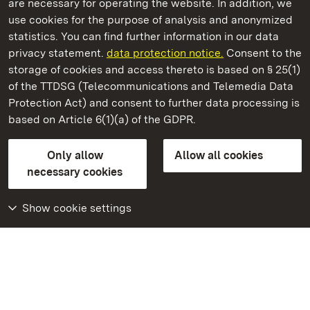
are necessary for operating the website. In addition, we
use cookies for the purpose of analysis and anonymized
State Palaces and Gardens of Baden-Wuerttemberg
statistics. You can find further information in our data
privacy statement.
data protection notice.
Consent to the
storage of cookies and access thereto is based on § 25(1)
of the TTDSG (Telecommunications and Telemedia Data
Domnick Collection
Protection Act) and consent to further data processing is
based on Article 6(1)(a) of the GDPR.
State Palaces and Gardens of Baden-Wuerttemberg
Only allow
Allow all cookies
FAQ
Masthead
Data protection
necessary cookies
Declaration on barrier-free access
BITV-konform (geprüfte Seiten)
Show cookie settings
More
Home
Monuments
Visit our Facebook
page