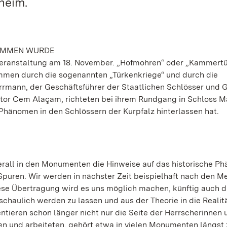
heim.
NOMMEN WURDE
n Veranstaltung am 18. November. „Hofmohren“ oder „Kammert
mmen durch die sogenannten „Türkenkriege“ und durch die
rrmann, der Geschäftsführer der Staatlichen Schlösser und 
tor Cem Alaçam, richteten bei ihrem Rundgang in Schloss 
 Phänomen in den Schlössern der Kurpfalz hinterlassen hat.
rall in den Monumenten die Hinweise auf das historische P
puren. Wir werden in nächster Zeit beispielhaft nach den 
ese Übertragung wird es uns möglich machen, künftig auch di
chaulich werden zu lassen und aus der Theorie in die Realit
ntieren schon länger nicht nur die Seite der Herrscherinnen 
ten und arbeiteten, gehört etwa in vielen Monumenten längst