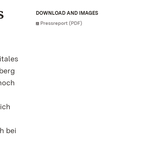
s
DOWNLOAD AND IMAGES
Pressreport (PDF)
itales
berg
hoch
ich
h bei