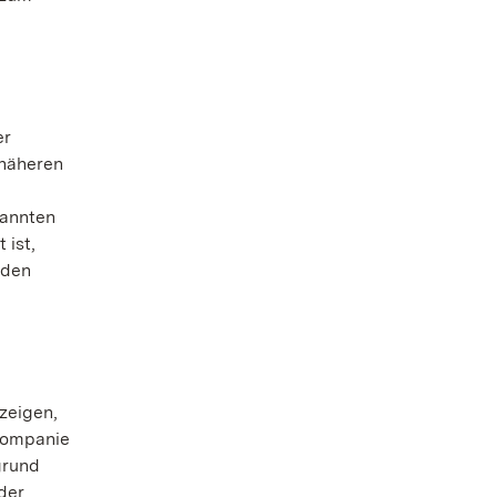
er
 näheren
nannten
 ist,
 den
zeigen,
-Kompanie
grund
der