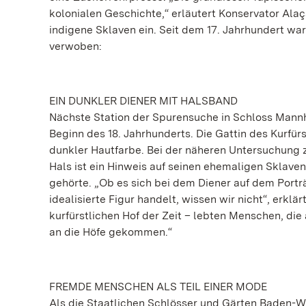
kolonialen Geschichte,“ erläutert Konservator Alaç
indigene Sklaven ein. Seit dem 17. Jahrhundert wa
verwoben:
EIN DUNKLER DIENER MIT HALSBAND
Nächste Station der Spurensuche in Schloss Mannhe
Beginn des 18. Jahrhunderts. Die Gattin des Kurfü
dunkler Hautfarbe. Bei der näheren Untersuchung ze
Hals ist ein Hinweis auf seinen ehemaligen Sklavens
gehörte. „Ob es sich bei dem Diener auf dem Porträ
idealisierte Figur handelt, wissen wir nicht“, erkl
kurfürstlichen Hof der Zeit – lebten Menschen, die
an die Höfe gekommen.“
FREMDE MENSCHEN ALS TEIL EINER MODE
Als die Staatlichen Schlösser und Gärten Baden-Wü