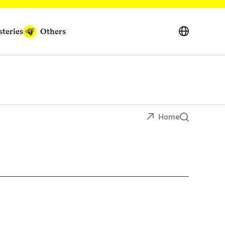
teries
Others
Home