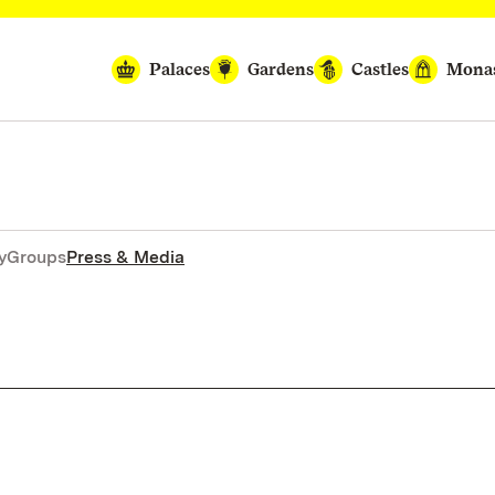
Palaces
Gardens
Castles
Monas
y
Groups
Press & Media