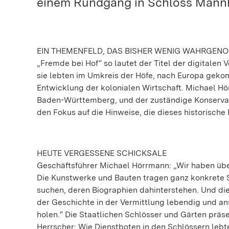
einem Rundgang in Schloss Mann
EIN THEMENFELD, DAS BISHER WENIG WAHRGE
„Fremde bei Hof“ so lautet der Titel der digitale
sie lebten im Umkreis der Höfe, nach Europa geko
Entwicklung der kolonialen Wirtschaft. Michael Hö
Baden-Württemberg, und der zuständige Konserva
den Fokus auf die Hinweise, die dieses historische
HEUTE VERGESSENE SCHICKSALE
Geschäftsführer Michael Hörrmann: „Wir haben übe
Die Kunstwerke und Bauten tragen ganz konkrete S
suchen, deren Biographien dahinterstehen. Und di
der Geschichte in der Vermittlung lebendig und ans
holen.“ Die Staatlichen Schlösser und Gärten präse
Herrscher: Wie Dienstboten in den Schlössern leb