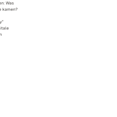
en: Was
fe kamen?
y“
itale
n