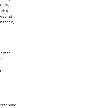
eide,
ich der
ersonal
enschen,
ichtet
er
e
Forschung