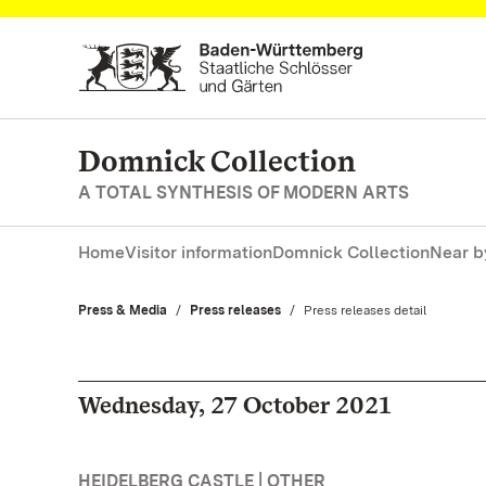
Navigate to main page
Domnick Collection
A TOTAL SYNTHESIS OF MODERN ARTS
Home
Visitor information
Domnick Collection
Near b
Press & Media
Press releases
Current:
Press releases detail
Wednesday, 27 October 2021
HEIDELBERG CASTLE | OTHER