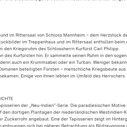
nd im Rittersaal von Schloss Mannheim – dem Herzstück d
 Stuckbilder im Treppenhaus und im Rittersaal enthüllen beim
um den Kriegsruhm des Schlossherrn Kurfürst Carl Philipp.
hn des Kurfürsten hin. Er sammelte seinen Ruhm in den soge
 denn auch ein Krummsäbel oder ein Turban. Weniger bekannt
e Osmanen beteiligten Fürsten – menschliche Kriegsbeute aus
bekamen. Einige von ihnen lebten im Umfeld des Herrschers.
HICHTE
pisserien der „Neu-Indien“-Serie. Die paradiesischen Motive 
Auf den dortigen Plantagen der niederländischen Westindien
Zuckerrohr angebaut. Eine der Tapisserien zeigt im Hinter
n entpuppen sich bei näherer Betrachtung als Bildzeugnisse 