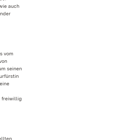
 wie auch
ander
is vom
 von
 um seinen
urfürstin
 eine
freiwillig
llten,