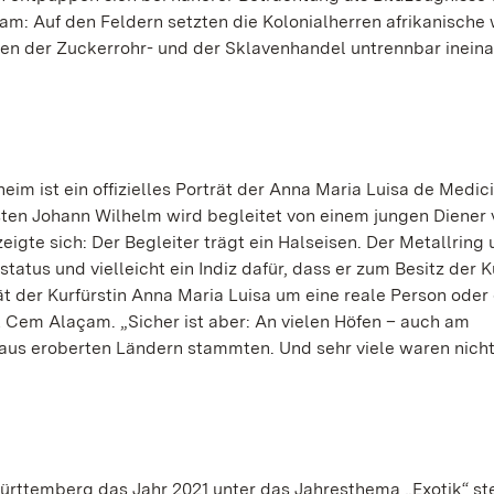
am: Auf den Feldern setzten die Kolonialherren afrikanische
ren der Zuckerrohr- und der Sklavenhandel untrennbar inein
im ist ein offizielles Porträt der Anna Maria Luisa de Medic
rsten Johann Wilhelm wird begleitet von einem jungen Diener
igte sich: Der Begleiter trägt ein Halseisen. Der Metallring
tatus und vielleicht ein Indiz dafür, dass er zum Besitz der K
t der Kurfürstin Anna Maria Luisa um eine reale Person oder
ärt Cem Alaçam. „Sicher ist aber: An vielen Höfen – auch am
 aus eroberten Ländern stammten. Und sehr viele waren nicht 
rttemberg das Jahr 2021 unter das Jahresthema „Exotik“ ste