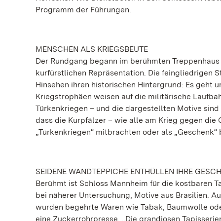
Programm der Führungen.
MENSCHEN ALS KRIEGSBEUTE
Der Rundgang begann im berühmten Treppenhaus u
kurfürstlichen Repräsentation. Die feingliedrigen
Hinsehen ihren historischen Hintergrund: Es geht 
Kriegstrophäen weisen auf die militärische Laufba
Türkenkriegen – und die dargestellten Motive sind
dass die Kurpfälzer – wie alle am Krieg gegen di
„Türkenkriegen“ mitbrachten oder als „Geschenk“ 
SEIDENE WANDTEPPICHE ENTHÜLLEN IHRE GESC
Berühmt ist Schloss Mannheim für die kostbaren Ta
bei näherer Untersuchung, Motive aus Brasilien. 
wurden begehrte Waren wie Tabak, Baumwolle oder 
eine Zuckerrohrpresse. „Die grandiosen Tapisserie