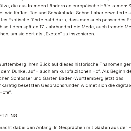
hätze, die aus fremden Ländern an europäische Höfe kamen: S
el wie Kaffee, Tee und Schokolade. Schnell aber erweiterte s
alles Exotische führte bald dazu, dass man auch passendes P
ch seit dem späten 17. Jahrhundert die Mode, auch fremde M
hen, um sie dort als „Exoten“ zu inszenieren.
ürttemberg ihren Blick auf dieses historische Phänomen ger
 dem Dunkel auf – auch am kurpfälzischen Hof. Als Beginn d
ichen Schlösser und Gärten Baden-Württemberg jetzt das
karätig besetzten Gesprächsrunden widmet sich die digital
Hofe“.
SETZUNG
macht dabei den Anfang. In Gesprächen mit Gästen aus der 