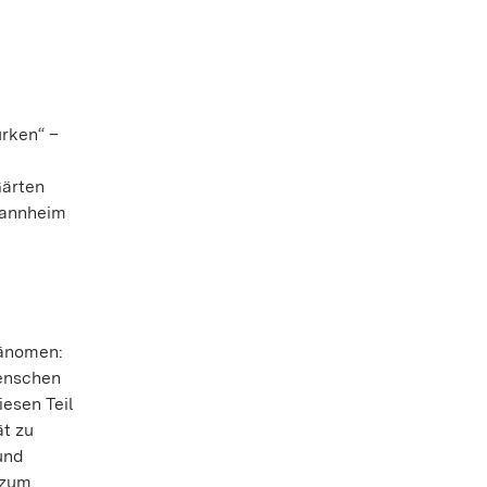
ürken“ –
Gärten
Mannheim
hänomen:
Menschen
esen Teil
ät zu
und
 zum