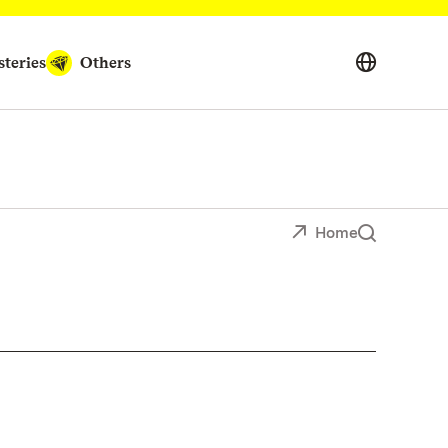
teries
Others
Home