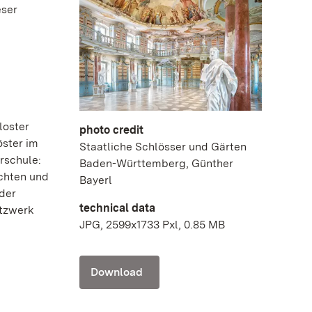
eser
loster
photo credit
öster im
Staatliche Schlösser und Gärten
rschule:
Baden-Württemberg, Günther
achten und
Bayerl
eder
technical data
itzwerk
JPG, 2599x1733 Pxl, 0.85 MB
Download