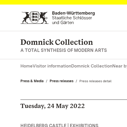
Navigate to main page
Domnick Collection
A TOTAL SYNTHESIS OF MODERN ARTS
Home
Visitor information
Domnick Collection
Near b
Press & Media
Press releases
Current:
Press releases detail
Tuesday, 24 May 2022
HEIDELBERG CASTLE | EXHIBITIONS