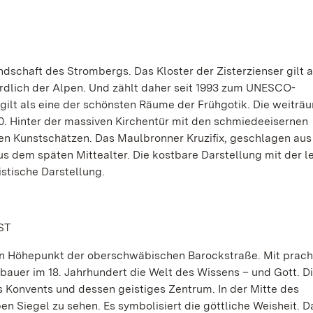
ndschaft des Strombergs. Das Kloster der Zisterzienser gilt 
ördlich der Alpen. Und zählt daher seit 1993 zum UNESCO-
 gilt als eine der schönsten Räume der Frühgotik. Die weiträ
. Hinter der massiven Kirchentür mit den schmiedeeisernen
gen Kunstschätzen. Das Maulbronner Kruzifix, geschlagen au
us dem späten Mittealter. Die kostbare Darstellung mit der 
istische Darstellung.
ST
 ein Höhepunkt der oberschwäbischen Barockstraße. Mit prach
bauer im 18. Jahrhundert die Welt des Wissens – und Gott. D
 Konvents und dessen geistiges Zentrum. In der Mitte des
n Siegel zu sehen. Es symbolisiert die göttliche Weisheit. D