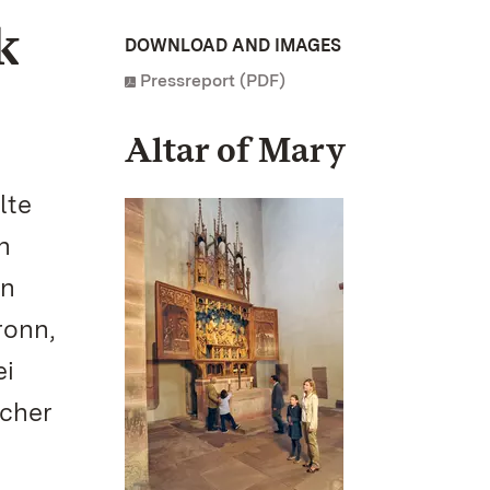
k
DOWNLOAD AND IMAGES
Pressreport (PDF)
Altar of Mary
lte
n
an
ronn,
ei
icher