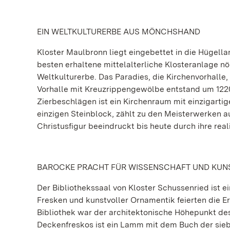
EIN WELTKULTURERBE AUS MÖNCHSHAND
Kloster Maulbronn liegt eingebettet in die Hügella
besten erhaltene mittelalterliche Klosteranlage n
Weltkulturerbe. Das Paradies, die Kirchenvorhalle,
Vorhalle mit Kreuzrippengewölbe entstand um 1220
Zierbeschlägen ist ein Kirchenraum mit einzigarti
einzigen Steinblock, zählt zu den Meisterwerken a
Christusfigur beeindruckt bis heute durch ihre real
BAROCKE PRACHT FÜR WISSENSCHAFT UND KUN
Der Bibliothekssaal von Kloster Schussenried ist
Fresken und kunstvoller Ornamentik feierten die Er
Bibliothek war der architektonische Höhepunkt des
Deckenfreskos ist ein Lamm mit dem Buch der siebe