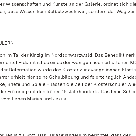
der Wissenschaften und Künste an der Galerie, ordnet sich di
gen, dass Wissen kein Selbstzweck war, sondern der Weg zur
ÜLERN
lisch im Tal der Kinzig im Nordschwarzwald. Das Benediktinerk
ichtet – damit ist es eines der wenigen noch erhaltenen Kl
r Reformation wurde das Kloster zur evangelischen Kloste
rer erhielt hier seine Schulbildung und feierte täglich And
e, Briefe und Spiele – lassen die Zeit der Klosterschüler wi
 die Frömmigkeit des frühen 16. Jahrhunderts: Das feine Schn
e vom Leben Marias und Jesus.
hr Jesus zu Gott. Das Lukasevangelium berichtet, dass der