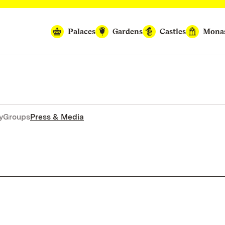
Palaces
Gardens
Castles
Monas
y
Groups
Press & Media