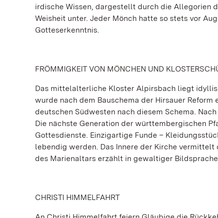
irdische Wissen, dargestellt durch die Allegorien 
Weisheit unter. Jeder Mönch hatte so stets vor Au
Gotteserkenntnis.
FRÖMMIGKEIT VON MÖNCHEN UND KLOSTERSCH
Das mittelalterliche Kloster Alpirsbach liegt idyl
wurde nach dem Bauschema der Hirsauer Reform err
deutschen Südwesten nach diesem Schema. Nach de
Die nächste Generation der württembergischen Pfar
Gottesdienste. Einzigartige Funde – Kleidungsstück
lebendig werden. Das Innere der Kirche vermittelt
des Marienaltars erzählt in gewaltiger Bildsprach
CHRISTI HIMMELFAHRT
An Christi Himmelfahrt feiern Gläubige die Rückke