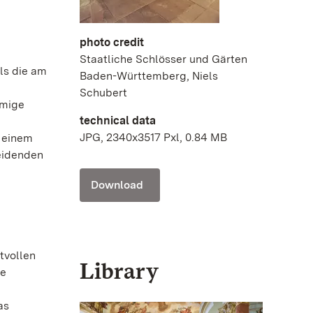
photo credit
Staatliche Schlösser und Gärten
als die am
Baden-Württemberg, Niels
Schubert
umige
technical data
JPG, 2340x3517 Pxl, 0.84 MB
s einem
leidenden
Download
tvollen
Library
ie
as