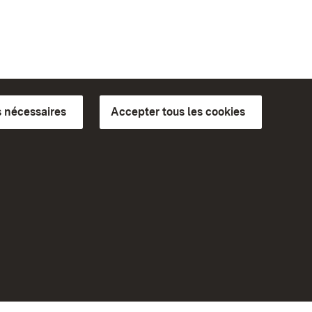
 nécessaires
Accepter tous les cookies
ics du
plus loin
Accueil
Monuments
Rendez-nous visite sur
Facebook
Rendez-nous visite sur
bilité
Instagram
eiten)
Rendez-nous visite sur YouTube