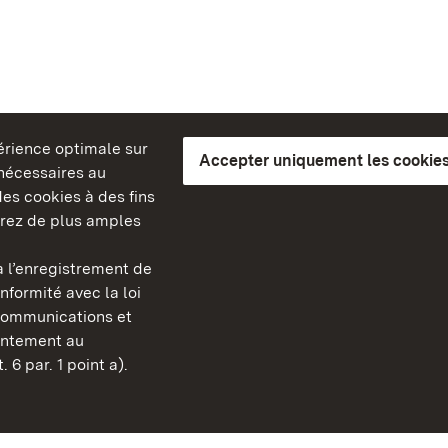
périence optimale sur
Accepter uniquement les cookies
s nécessaires au
es cookies à des fins
erez de plus amples
berg
 l’enregistrement de
Châteaux et jardins publ
nformité avec la loi
Bade-Wurtemberg
communications et
FAQ et réponses
sentement au
Mentions légales
 6 par. 1 point a).
Protection des données
Explications sur l’accessi
BITV-konform (geprüfte S