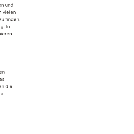
en und
 vielen
u finden.
g. In
nieren
en
as
en die
he