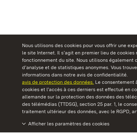
Nous utilisons des cookies pour vous offrir une ex
le site Internet. Il s’agit en premier lieu de cookie
fonctionnement du site. Nous utilisons également d
d’analyse et de statistiques anonymes. Vous trouv
Châteaux et jardins publics du Bade-Wurtem
informations dans notre avis de confidentialité.
avis de protection des données.
Le consentement à
cookies et l’accès à ces derniers est effectué en co
allemande sur la protection des données des télé
des télémédias (TTDSG), section 25 par. 1, le con
Collection Domnick
traitement ultérieur des données, avec le RGPD, art.
Afficher les paramètres des cookies