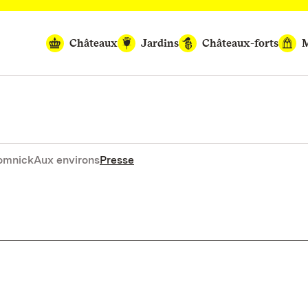
Châteaux
Jardins
Châteaux-forts
M
Domnick
Aux environs
Presse