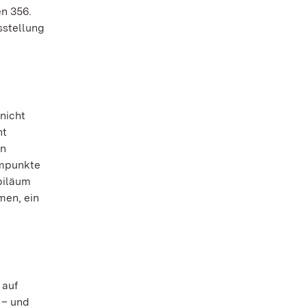
n 356.
sstellung
nicht
ht
en
mmpunkte
biläum
men, ein
 auf
 – und