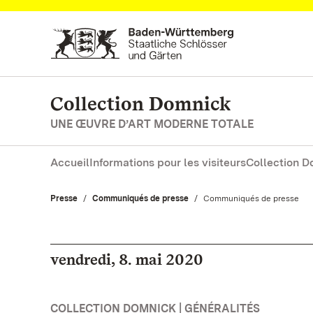
Vers la page d’accueil
Collection Domnick
UNE ŒUVRE D’ART MODERNE TOTALE
Accueil
Informations pour les visiteurs
Collection 
Presse
Communiqués de presse
Actuel:
Communiqués de presse
vendredi, 8. mai 2020
COLLECTION DOMNICK | GÉNÉRALITÉS