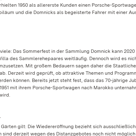
rhielten 1950 als allererste Kunden einen Porsche-Sportwage
iläum und die Domnicks als begeisterte Fahrer mit einer Au
ür viele: Das Sommerfest in der Sammlung Domnick kann 2020 
 Villa des Sammlerehepaares weitläufig. Dennoch wird es nic
umzusetzen. Mit großem Bedauern sagen daher die Staatlich
ab. Derzeit wird geprüft, ob attraktive Themen und Progra
en können. Bereits jetzt steht fest, dass das 70-jährige Ju
r 1951 mit ihrem Porsche-Sportwagen nach Marokko unternah
wird.
T
Gärten gilt: Die Wiedereröffnung bezieht sich ausschließlich
 sind derzeit wegen des Distanzgebotes noch nicht möglich