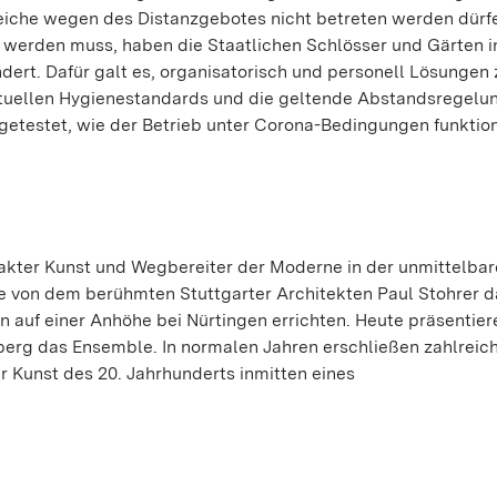
che wegen des Distanzgebotes nicht betreten werden dürf
erden muss, haben die Staatlichen Schlösser und Gärten in
rt. Dafür galt es, organisatorisch und personell Lösungen z
tuellen Hygienestandards und die geltende Abstandsregelun
 getestet, wie der Betrieb unter Corona-Bedingungen funktio
ter Kunst und Wegbereiter der Moderne in der unmittelbar
ie von dem berühmten Stuttgarter Architekten Paul Stohrer d
n auf einer Anhöhe bei Nürtingen errichten. Heute präsentier
erg das Ensemble. In normalen Jahren erschließen zahlreic
 Kunst des 20. Jahrhunderts inmitten eines