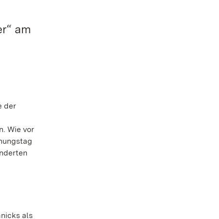
er“ am
e der
n. Wie vor
fnungstag
änderten
nicks als