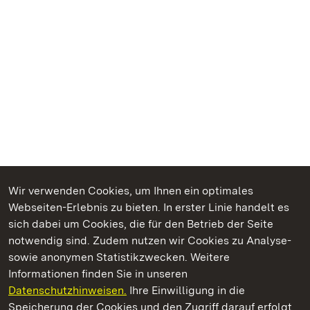
Wir verwenden Cookies, um Ihnen ein optimales
Webseiten-Erlebnis zu bieten. In erster Linie handelt es
Kommen. Staunen. Genießen.
sich dabei um Cookies, die für den Betrieb der Seite
notwendig sind. Zudem nutzen wir Cookies zu Analyse-
sowie anonymen Statistikzwecken. Weitere
Informationen finden Sie in unseren
Datenschutzhinweisen.
Ihre Einwilligung in die
Sammlung Domnick
Speicherung der Cookies und den Zugriff darauf erfolgt