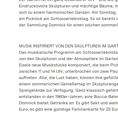
Eindrucksvolle Skulpturen und mächtige Bäume, mo
sich zu einem harmonischen Ganzen. Am Sonntag, de
ein Picknick am Schlosserlebnistag. Es ist bereits
der Sammlung Domnick für einen solchen sommerli
MUSIK INSPIRIERT VON DEN SKULPTUREN IM GAR
Das musikalische Programm am Schlosserlebnistag s
von den Skulpturen und der Atmosphäre im Garte
Eisele neue Musikstücke komponiert, die beim Pic
zwischen 11 und 14 Uhr, unterbrochen von zwei Pa
auftreten. Alle, die Lust haben, können ihre gefül
einem sommerlichen Genießertag im Skulpturengar
Spielgelände zur Verfügung. Ganz klassisch geh
entstanden in den 1960er-Jahren, eine Boccia-Ba
Domnick bietet Getränke an: Es gibt Sekt und weite
Euro; es gibt eine günstige Familienkarte für 25 Eur