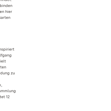
rbinden
en hier
Garten
spiriert
lfgang
ielt
rten
ladung zu
k,
 Sammlung
tet 12