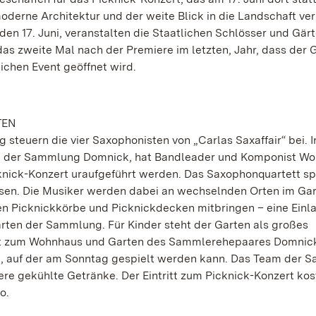
derne Architektur und der weite Blick in die Landschaft ve
n 17. Juni, veranstalten die Staatlichen Schlösser und Gärt
 das zweite Mal nach der Premiere im letzten, Jahr, dass der 
chen Event geöffnet wird.
TEN
teuern die vier Saxophonisten von „Carlas Saxaffair“ bei. In
n der Sammlung Domnick, hat Bandleader und Komponist Wo
knick-Konzert uraufgeführt werden. Das Saxophonquartett sp
usen. Die Musiker werden dabei an wechselnden Orten im Ga
lten Picknickkörbe und Picknickdecken mitbringen – eine Ein
ten der Sammlung. Für Kinder steht der Garten als großes
ört zum Wohnhaus und Garten des Sammlerehepaares Domnic
hn, auf der am Sonntag gespielt werden kann. Das Team der
re gekühlte Getränke. Der Eintritt zum Picknick-Konzert kos
o.