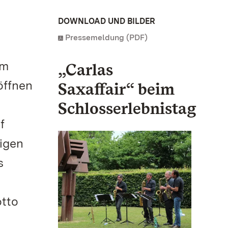
DOWNLOAD UND BILDER
Pressemeldung (PDF)
im
„Carlas
öffnen
Saxaffair“ beim
Schlosserlebnistag
f
igen
s
otto