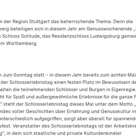
n der Region Stuttgart das beherrschende Thema. Denn die
erg beteiligen sich in diesem Jahr am Genusswochenende „
s Schloss Solitude, das Residenzschloss Ludwigsburg geme
dem Württemberg.
n Juni-Sonntag statt – in diesem Jahr bereits zum achten Mal
h der Schlosserlebnistag einen festen Platz im Bewusstsein d
lten die teilnehmenden Schlösser und Burgen in Eigenregie
teht für Spaß und außergewöhnliche Erlebnisse für die ganze F
“ steht der Schlosserlebnistag dieses Mal unter dem Motto 
Landes voller Geschichten über Ernährung und Genusskultur in
terschiedlich aufgegriffen, sorgt aber überall für spannend
est. Veranstalter des Schlosserlebnistags ist der Arbeitskr
, in dem sich staatliche und private Kulturdenkmäler