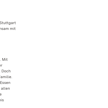
Stuttgart
insam mit
. Mit
er
. Doch
amilie.
„Essen
 allen
e
eis