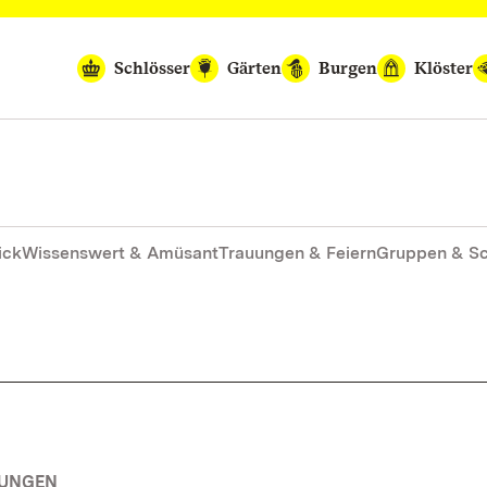
Schlösser
Gärten
Burgen
Klöster
ick
Wissenswert & Amüsant
Trauungen & Feiern
Gruppen & S
TUNGEN