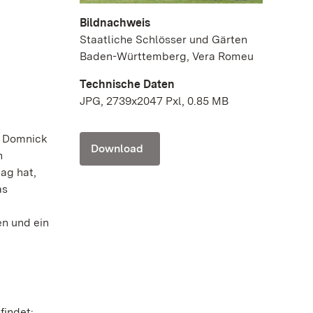
Bildnachweis
Staatliche Schlösser und Gärten
Baden-Württemberg, Vera Romeu
Technische Daten
JPG, 2739x2047 Pxl, 0.85 MB
g Domnick
Download
n
ag hat,
as
en und ein
findet: