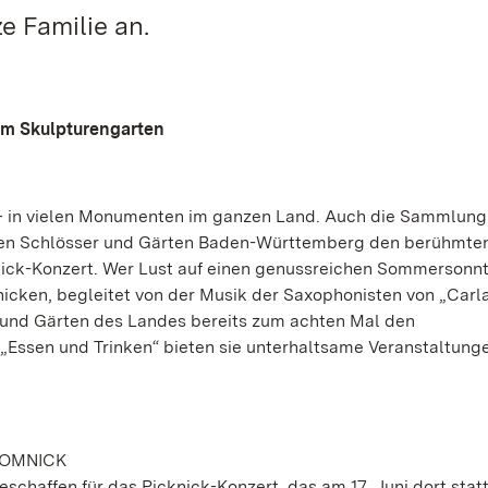
e Familie an.
 im Skulpturengarten
 – in vielen Monumenten im ganzen Land. Auch die Sammlun
lichen Schlösser und Gärten Baden-Württemberg den berühmte
ick-Konzert. Wer Lust auf einen genussreichen Sommersonnt
icken, begleitet von der Musik der Saxophonisten von „Carl
en und Gärten des Landes bereits zum achten Mal den
„Essen und Trinken“ bieten sie unterhaltsame Veranstaltung
DOMNICK
schaffen für das Picknick-Konzert, das am 17. Juni dort statt