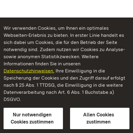
Wir verwenden Cookies, um Ihnen ein optimales
Webseiten-Erlebnis zu bieten. In erster Linie handelt es
Kommen. Staunen. Genießen.
sich dabei um Cookies, die für den Betrieb der Seite
notwendig sind. Zudem nutzen wir Cookies zu Analyse-
sowie anonymen Statistikzwecken. Weitere
Informationen finden Sie in unseren
Datenschutzhinweisen.
Ihre Einwilligung in die
Sammlung Domnick
Speicherung der Cookies und den Zugriff darauf erfolgt
nach § 25 Abs. 1 TTDSG, die Einwilligung in die weitere
Staatliche Schlösser und Gärten Baden-Württemberg
Datenverarbeitung nach Art. 6 Abs. 1 Buchstabe a)
DSGVO.
Kontakt
FAQ
Impressum
Datenschutz
Gebärdensprache
Leichte Sprache
Erklärung zur Barrierefreiheit
Nur notwendigen
Allen Cookies
BITV-konform (geprüfte Seiten)
Cookies zustimmen
zustimmen