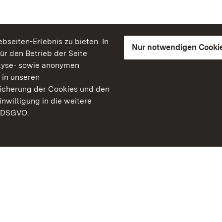
seiten-Erlebnis zu bieten. In
Nur notwendigen Cooki
für den Betrieb der Seite
lyse- sowie anonymen
 in unseren
peicherung der Cookies und den
inwilligung in die weitere
) DSGVO.
Staatliche Schlösser un
Baden-Württemberg
Kontakt
FAQ
Impressum
Datenschutz
Gebärdensprache
Leichte Sprache
Erklärung zur Barrierefre