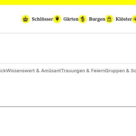
Schlösser
Gärten
Burgen
Klöster
ick
Wissenswert & Amüsant
Trauungen & Feiern
Gruppen & S