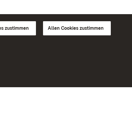
es zustimmen
Allen Cookies zustimmen
d Gärten
Weiteres
Portal
Monumente
Besuchen Sie uns auf Facebook
Besuchen Sie uns auf Instagram
Besuchen Sie uns auf Youtube
Lernen Sie unsere Apps kennen
iheit