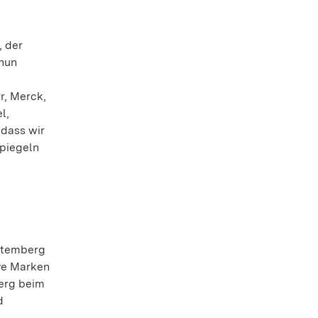
, der
 nun
r, Merck,
l,
 dass wir
spiegeln
rttemberg
ive Marken
erg beim
d