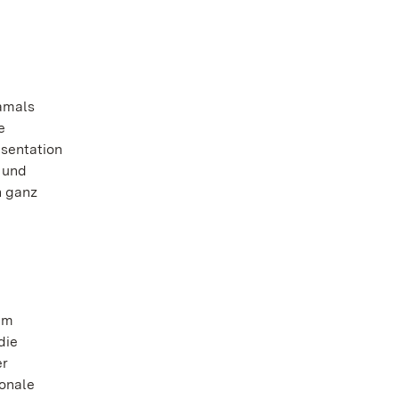
damals
e
sentation
 und
n ganz
em
die
er
ionale