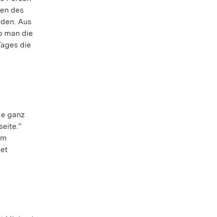
nen des
rden. Aus
b man die
Tages die
le ganz
seite.“
um
tet