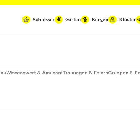
Schlösser
Gärten
Burgen
Klöster
ick
Wissenswert & Amüsant
Trauungen & Feiern
Gruppen & S