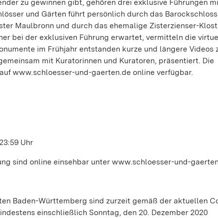
ender zu gewinnen gibt, gehören drei exklusive Führungen m
hlösser und Gärten führt persönlich durch das Barockschloss
er Maulbronn und durch das ehemalige Zisterzienser-Klost
 bei der exklusiven Führung erwartet, vermitteln die virtue
numente im Frühjahr entstanden kurze und längere Videos 
emeinsam mit Kuratorinnen und Kuratoren, präsentiert. Die
 auf www.schloesser-und-gaerten.de online verfügbar.
 23:59 Uhr
g sind online einsehbar unter www.schloesser-und-gaerten
ten Baden-Württemberg sind zurzeit gemäß der aktuellen C
ndestens einschließlich Sonntag, den 20. Dezember 2020