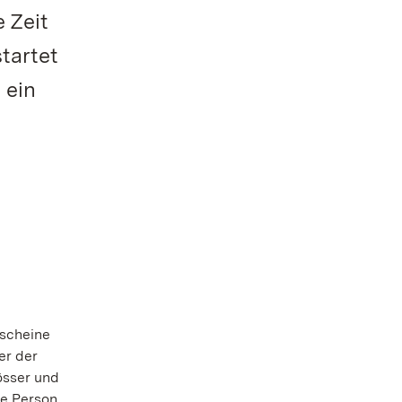
 Zeit
tartet
 ein
tscheine
er der
össer und
de Person