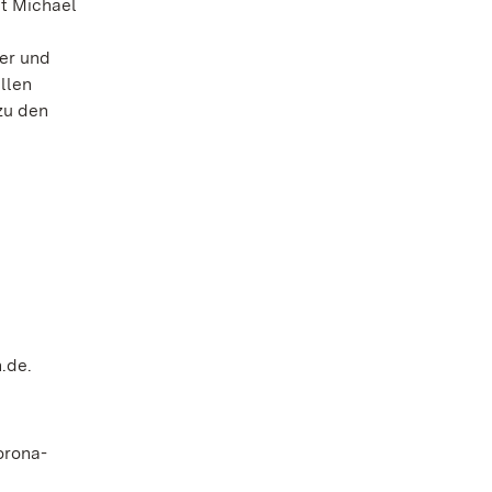
it Michael
er und
llen
zu den
.de.
orona-