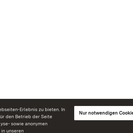
seiten-Erlebnis zu bieten. In
Nur notwendigen Cooki
für den Betrieb der Seite
lyse- sowie anonymen
 in unseren