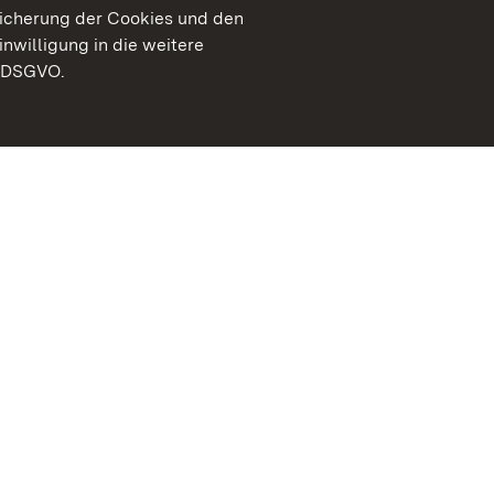
peicherung der Cookies und den
inwilligung in die weitere
) DSGVO.
Staatliche Schlösser un
Baden-Württemberg
Kontakt
FAQ
Impressum
Datenschutz
Gebärdensprache
Leichte Sprache
Erklärung zur Barrierefre
BITV-konform (geprüfte S