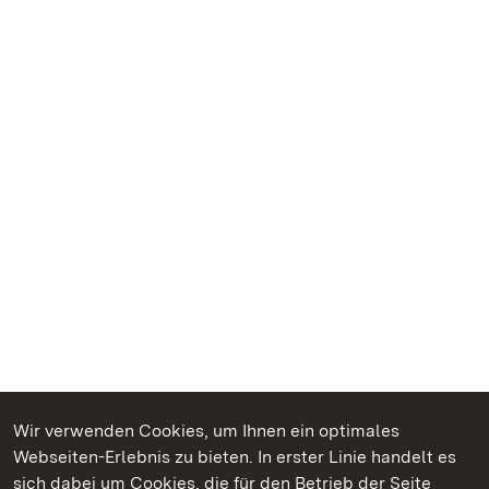
Wir verwenden Cookies, um Ihnen ein optimales
Webseiten-Erlebnis zu bieten. In erster Linie handelt es
Kommen. Staunen. Genießen.
sich dabei um Cookies, die für den Betrieb der Seite