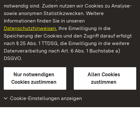
notwendig sind. Zudem nutzen wir Cookies zu Analyse-
sowie anonymen Statistikzwecken. Weitere
Informationen finden Sie in unseren
Datenschutzhinweisen.
Ihre Einwilligung in die
Sammlung Domnick
Speicherung der Cookies und den Zugriff darauf erfolgt
nach § 25 Abs. 1 TTDSG, die Einwilligung in die weitere
Staatliche Schlösser und Gärten Baden-Württemberg
Datenverarbeitung nach Art. 6 Abs. 1 Buchstabe a)
DSGVO.
Kontakt
FAQ
Impressum
Datenschutz
Gebärdensprache
Leichte Sprache
Erklärung zur Barrierefreiheit
Nur notwendigen
Allen Cookies
BITV-konform (geprüfte Seiten)
Cookies zustimmen
zustimmen
Cookie-Einstellungen anzeigen
Weiteres
Portal
Monumente
Besuchen Sie uns auf
Facebook
Besuchen Sie uns auf
Instagram