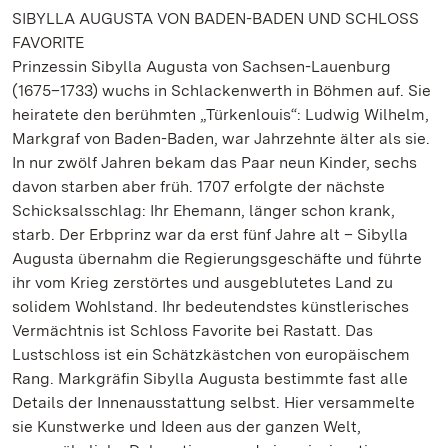
SIBYLLA AUGUSTA VON BADEN-BADEN UND SCHLOSS
FAVORITE
Prinzessin Sibylla Augusta von Sachsen-Lauenburg
(1675–1733) wuchs in Schlackenwerth in Böhmen auf. Sie
heiratete den berühmten „Türkenlouis“: Ludwig Wilhelm,
Markgraf von Baden-Baden, war Jahrzehnte älter als sie.
In nur zwölf Jahren bekam das Paar neun Kinder, sechs
davon starben aber früh. 1707 erfolgte der nächste
Schicksalsschlag: Ihr Ehemann, länger schon krank,
starb. Der Erbprinz war da erst fünf Jahre alt – Sibylla
Augusta übernahm die Regierungsgeschäfte und führte
ihr vom Krieg zerstörtes und ausgeblutetes Land zu
solidem Wohlstand. Ihr bedeutendstes künstlerisches
Vermächtnis ist Schloss Favorite bei Rastatt. Das
Lustschloss ist ein Schätzkästchen von europäischem
Rang. Markgräfin Sibylla Augusta bestimmte fast alle
Details der Innenausstattung selbst. Hier versammelte
sie Kunstwerke und Ideen aus der ganzen Welt,